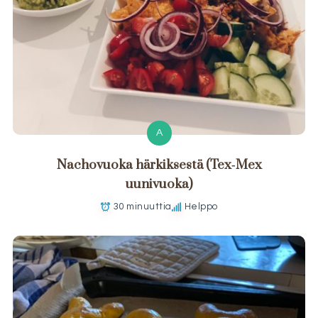
A
Nachovuoka härkiksestä (Tex‑Mex
uunivuoka)
30 minuuttia
Helppo