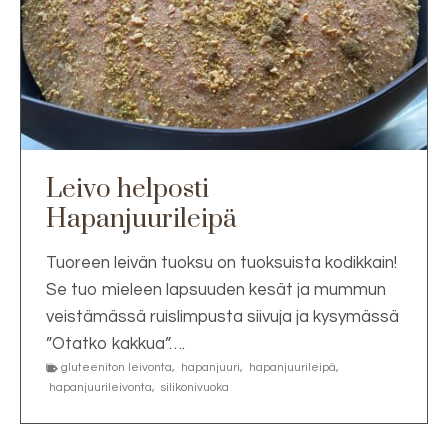
Leivo helposti
Hapanjuurileipä
Tuoreen leivän tuoksu on tuoksuista kodikkain!
Se tuo mieleen lapsuuden kesät ja mummun
veistämässä ruislimpusta siivuja ja kysymässä
”Otatko kakkua”….
gluteeniton leivonta
,
hapanjuuri
,
hapanjuurileipä
,
hapanjuurileivonta
,
silikonivuoka