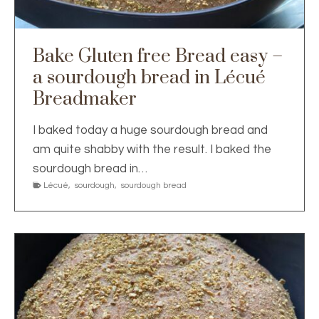
Bake Gluten free Bread easy –
a sourdough bread in Lécué
Breadmaker
I baked today a huge sourdough bread and
am quite shabby with the result. I baked the
sourdough bread in…
Lécué
,
sourdough
,
sourdough bread