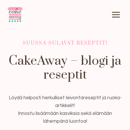
Siirry
sisältöön
SUUSSA SULAVAT RESEPTIT!
CakeAway – blogi ja
reseptit
Löydä helposti herkulliset leivontareseptit ja ruoka-
artikkelit!
Innostu lisäämään kasviksia sekä elämään
lähempänä luontoa!