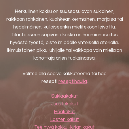
Herkullinen kakku on suussasulavan suklainen,
raikkaan rahkainen, kuohkean kermainen, marjaisa tai
hedelmäinen, kulloiseenkin mielitekoon leivottu.
Tilanteeseen sopivana kakku on huomionosoitus
hyvästä työstä, piste i:n päälle yhteisellä aterialla,
ikimuistoinen pikku juhlijalle tai vaikkapa vain mielialan
kohottaja arjen tuoksinassa.
Valitse alla sopiva kakkuteema tai hae
resepti
reseptihaulla
.
Suklaakakut
Juustokakut
Hääkakut
Lasten kakut
Tee hyvä kakku -kirjan kakut