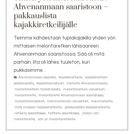
Ahvenanmaan saaristoon –
pakkauslista
kajakkiretkeilijälle
Teimme kahdestaan tuplakajakilla yhden yön
mittaisen melontaretken lähisaareen
Ahvenanmaan saaristossa. Sää oli mitä
parhain: ilta oli lähes tuuleton, kun
pukkasimme…
Ahvenanmaan saaristo
,
kajakkiretkeily
,
kajakkiretken
pakkauslista
,
kajakkivarusteet
,
melonta Ahvenanmaalla
,
melontaretken tarkistuslista
,
melontaretken varusteet
,
melontaretki
,
melontaretki Ahvenanmaan saaristossa
,
melontavarusteet
,
merimelonnan varusteet
,
merimelonta
,
mitä mukaan kajakkiretkelle
,
pakkauslista kajakkiretkelle
,
retkeily saaristossa
,
telttailu saaristossa
,
yhden yön
melontaretki
,
yön yli melontaretkelle