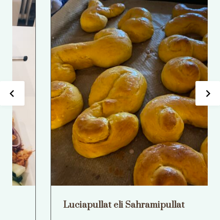
ciapullat eli Sahramipullat
Ruus