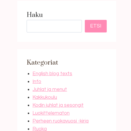
Haku
ETSI
Kategoriat
English blog texts
Info
Juhlat ja menut
Kakkukoulu
Kodin juhlat ja sesongit
Luokittelematon
Perheen ruokavuosi -kirja
Ruoka