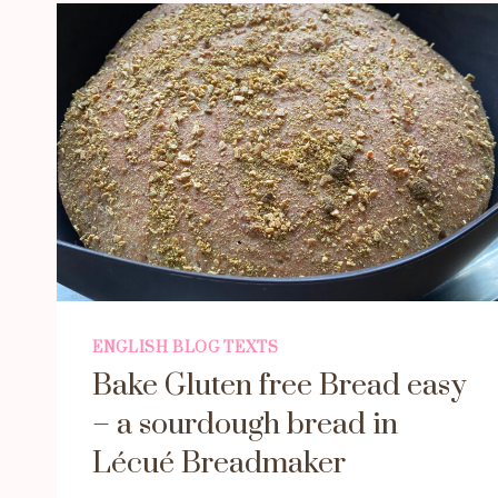
ENGLISH BLOG TEXTS
Bake Gluten free Bread easy
– a sourdough bread in
Lécué Breadmaker