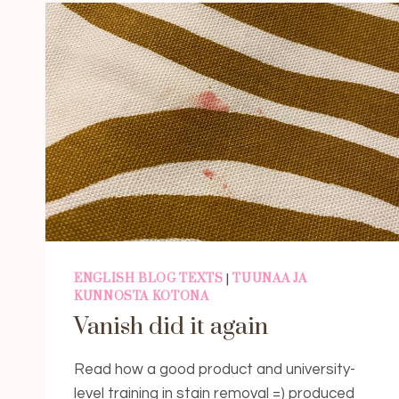
ENGLISH BLOG TEXTS
|
TUUNAA JA
KUNNOSTA KOTONA
Vanish did it again
Read how a good product and university-
level training in stain removal =) produced