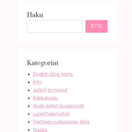
Haku
ETSI
Kategoriat
English blog texts
Info
Juhlat ja menut
Kakkukoulu
Kodin juhlat ja sesongit
Luokittelematon
Perheen ruokavuosi -kirja
Ruoka