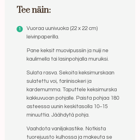
Tee näin:
Vuoraa uunivuoka (22 x 22 cm)
leivinpaperilla.
Pane keksit muovipussiin ja nuiji ne
kaulimella tai lasinpohjalla muruiksi.
Sulata rasva. Sekoita keksimurskaan
sulatettu voi, fariinisokeri ja
kardemumma. Taputtele keksimurska
kakkuvuoan pohjalle. Paista pohjaa 180
asteessa uunin keskitasolla 10−15
minuuttia. Jäähdytä pohja.
Vaahdota vaniljakastike. Notkista
tuorejuusto kulhossa ja makeuta se