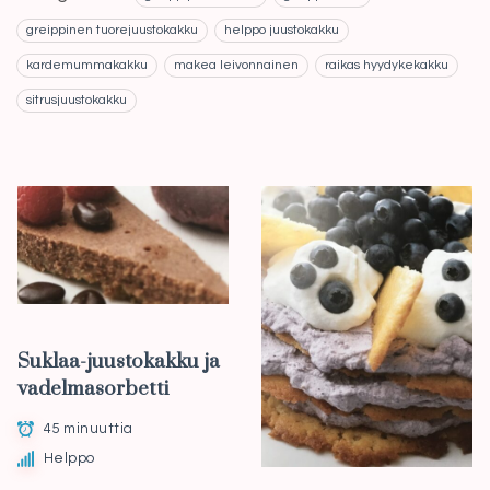
greippinen tuorejuustokakku
helppo juustokakku
kardemummakakku
makea leivonnainen
raikas hyydykekakku
sitrusjuustokakku
Suklaa-juustokakku ja
vadelmasorbetti
45 minuuttia
Helppo