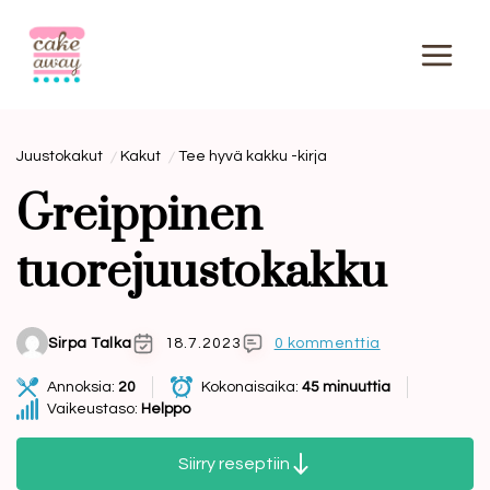
Siirry
sisältöön
Juustokakut
Kakut
Tee hyvä kakku -kirja
Greippinen
tuorejuustokakku
Sirpa Talka
18.7.2023
0 kommenttia
Annoksia:
20
Kokonaisaika:
45 minuuttia
Vaikeustaso:
Helppo
Siirry reseptiin