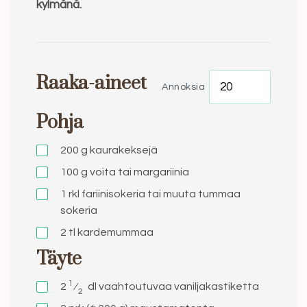
kylmänä.
Raaka-aineet
Annoksia
Pohja
200
g
kaurakeksejä
100
g
voita tai margariinia
1
rkl
fariinisokeria tai muuta tummaa
sokeria
2
tl
kardemummaa
Täyte
1
2
⁄
dl
vaahtoutuvaa vaniljakastiketta
2