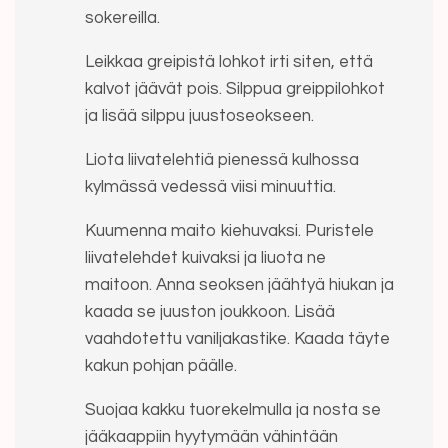
sokereilla.
Leikkaa greipistä lohkot irti siten, että
kalvot jäävät pois. Silppua greippilohkot
ja lisää silppu juustoseokseen.
Liota liivatelehtiä pienessä kulhossa
kylmässä vedessä viisi minuuttia.
Kuumenna maito kiehuvaksi. Puristele
liivatelehdet kuivaksi ja liuota ne
maitoon. Anna seoksen jäähtyä hiukan ja
kaada se juuston joukkoon. Lisää
vaahdotettu vaniljakastike. Kaada täyte
kakun pohjan päälle.
Suojaa kakku tuorekelmulla ja nosta se
jääkaappiin hyytymään vähintään