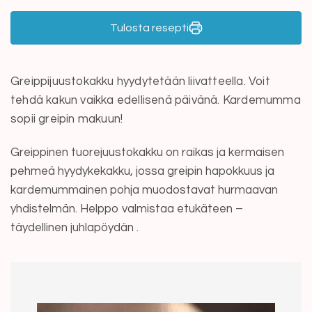
Tulosta resepti
Greippijuustokakku hyydytetään liivatteella. Voit
tehdä kakun vaikka edellisenä päivänä. Kardemumma
sopii greipin makuun!
Greippinen tuorejuustokakku on raikas ja kermaisen
pehmeä hyydykekakku, jossa greipin hapokkuus ja
kardemummainen pohja muodostavat hurmaavan
yhdistelmän. Helppo valmistaa etukäteen –
täydellinen juhlapöydän .