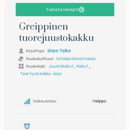
Tulosta resepti
Greippinen
tuorejuustokakku
Kirjoittaja:
Sirpa Talka
Ruokakulttuuri:
kotoisia leivonnaisia
,
,
Ruokalajit:
Juustokakut
Kakut
Tee hyvä kakku -kirja
Vaikeustaso:
Helppo