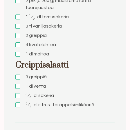
2
prk (á 200 g)
maustamatonta
tuorejuustoa
1
1
⁄
dl
tomusokeria
2
3
tl
vaniljasokeria
2
greippiä
4
liivatelehteä
1 dl
maitoa
Greippisalaatti
3
greippiä
1
dl
vettä
3
⁄
dl
sokeria
4
3
⁄
dl
sitrus- tai appelsiinilikööriä
4