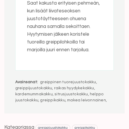
Saat kakusta erityisen pehmeän,
kun lisäät liivateseoksen
juustotäytteeseen ohuena
nauhana samalla sekoittaen.
Hyytymisen jälkeen koristele
tuoreilla greippilohkoilla tai
marjoilla juuri ennen tarjoilua.
Avainsanat:
greippinen tuorejuustokakku,
greippijuustokakku, raikas hyydykekakku,
kardemummakakku, sitrusjuustokakku, helppo
juustokakku, greippikakku, makea leivonnainen,
Kategoriassa
greippijuustokakku
greippikakku