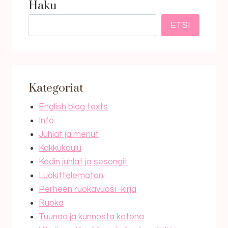
Haku
ETSI
Kategoriat
English blog texts
Info
Juhlat ja menut
Kakkukoulu
Kodin juhlat ja sesongit
Luokittelematon
Perheen ruokavuosi -kirja
Ruoka
Tuunaa ja kunnosta kotona