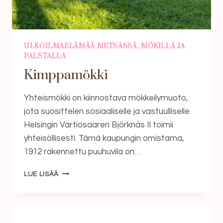
ULKOILMAELÄMÄÄ METSÄSSÄ, MÖKILLÄ JA
PALSTALLA
Kimppamökki
Yhteismökki on kiinnostava mökkeilymuoto,
jota suosittelen sosiaaliselle ja vastuulliselle.
Helsingin Vartiosaaren Björknäs II toimii
yhteisöllisesti. Tämä kaupungin omistama,
1912 rakennettu puuhuvila on…
KIMPPAMÖKKI
LUE LISÄÄ