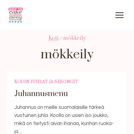
Siirry
sisältöön
Koti
/
mökkeily
mökkeily
KODIN JUHLAT JA SESONGIT
Juhannusmenu
Juhannus on meille suomalaisille tärkeä
vuotuinen juhla. Koolla on usien iso joukko,
mikä on tietysti aivan ihanaa, kunhan ruoka-
ja…