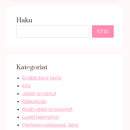
VERENMYRKYTYS
SITÄ
TEHTÄESSÄ
Haku
ETSI
Kategoriat
English blog texts
Info
Juhlat ja menut
Kakkukoulu
Kodin juhlat ja sesongit
Luokittelematon
Perheen ruokavuosi -kirja