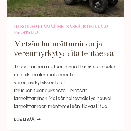
ULKOILMAELÄMÄÄ METSÄSSÄ, MÖKILLÄ JA
PALSTALLA
Metsän lannoittaminen ja
verenmyrkytys sitä tehtäessä
Tässä tarinaa metsän lannoittamisesta sekä
sen aikana ilmaantuneesta
verenmyrkytyksestä eli
imusuonitulehduksesta. Metsän
lannoittaminen Metsänhoitoyhdistys neuvoi
lannoittamaan mäntymetsän. Kovasti tuo…
METSÄN
LUE LISÄÄ
LANNOITTAMINEN
JA