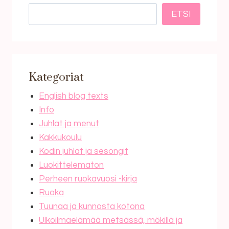
ETSI
Kategoriat
English blog texts
Info
Juhlat ja menut
Kakkukoulu
Kodin juhlat ja sesongit
Luokittelematon
Perheen ruokavuosi -kirja
Ruoka
Tuunaa ja kunnosta kotona
Ulkoilmaelämää metsässä, mökillä ja