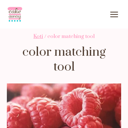
Siirry
sisältöön
Koti
/
color matching tool
color matching
tool