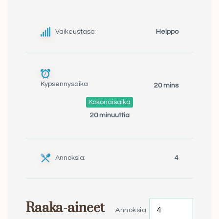
Vaikeustaso:
Helppo
Kypsennysaika
20 mins
Kokonaisaika
20 minuuttia
Annoksia:
4
Raaka-aineet
Annoksia