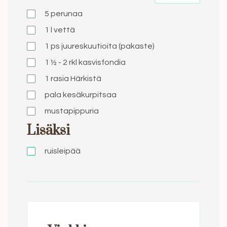
5
perunaa
1 l
vettä
1 ps
juureskuutioita (pakaste)
1 ½ - 2 rkl
kasvisfondia
1
rasia Härkistä
pala kesäkurpitsaa
mustapippuria
Lisäksi
ruisleipää