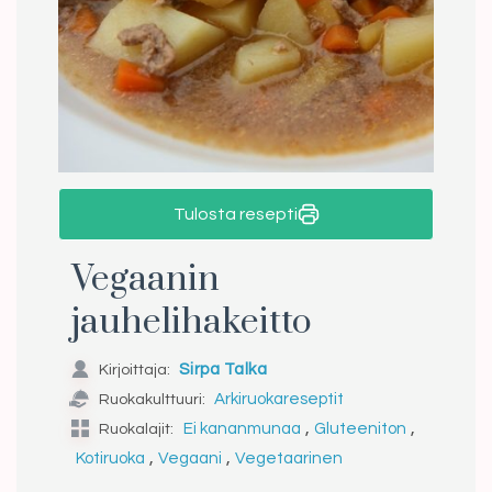
Tulosta resepti
Vegaanin
jauhelihakeitto
Kirjoittaja:
Sirpa Talka
Ruokakulttuuri:
Arkiruokareseptit
,
,
Ruokalajit:
Ei kananmunaa
Gluteeniton
,
,
Kotiruoka
Vegaani
Vegetaarinen