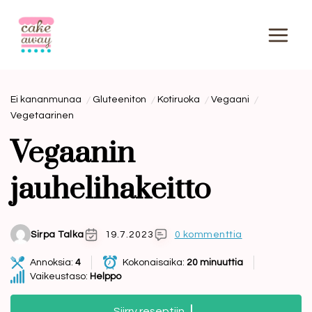
Siirry
sisältöön
Ei kananmunaa
Gluteeniton
Kotiruoka
Vegaani
Vegetaarinen
Vegaanin
jauhelihakeitto
Sirpa Talka
19.7.2023
0 kommenttia
Annoksia:
4
Kokonaisaika:
20 minuuttia
Vaikeustaso:
Helppo
Siirry reseptiin