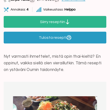
Annoksia:
4
Vaikeustaso:
Helppo
Siirry reseptiin
Tulosta resepti
Nyt varmasti ihmettelet, mistä opin thai-kieltä? En
oppinut, vaikka siellä olen vieraillutkin. Tämä resepti
on ystäväni Oumin taidonnäyte.