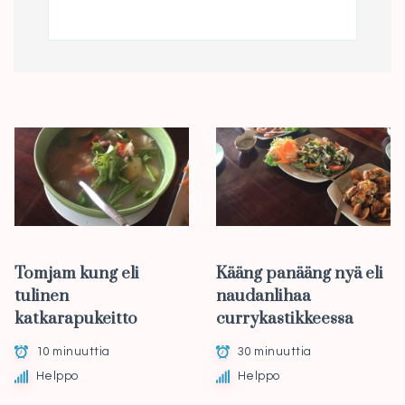
Tomjam kung eli
Kääng panääng nyä eli
tulinen
naudanlihaa
katkarapukeitto
currykastikkeessa
10 minuuttia
30 minuuttia
Helppo
Helppo