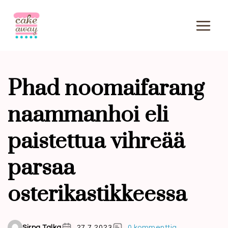
Siirry
sisältöön
Phad noomaifarang
naammanhoi eli
paistettua vihreää
parsaa
osterikastikkeessa
Sirpa Talka
27.7.2023
0 kommenttia