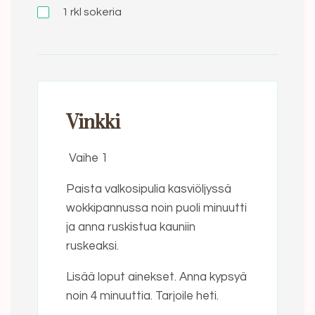
1 rkl
sokeria
Vinkki
Vaihe 1
Paista valkosipulia kasviöljyssä
wokkipannussa noin puoli minuutti
ja anna ruskistua kauniin
ruskeaksi.
Lisää loput ainekset. Anna kypsyä
noin 4 minuuttia. Tarjoile heti.