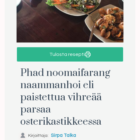
Tulosta resepti
Phad noomaifarang
naammanhoi eli
paistettua vihreää
parsaa
osterikastikkeessa
Kirjoittaja:
Sirpa Talka