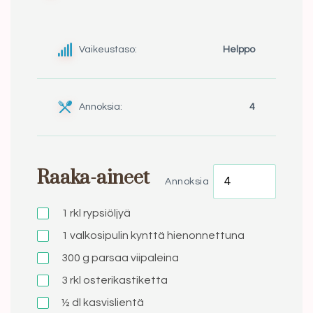
Vaikeustaso:
Helppo
Annoksia:
4
Raaka-aineet
Annoksia
1 rkl
rypsiöljyä
1
valkosipulin kynttä hienonnettuna
300 g
parsaa viipaleina
3 rkl
osterikastiketta
½ dl
kasvislientä