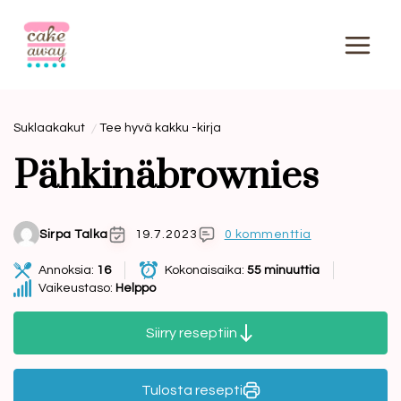
Siirry
sisältöön
Suklaakakut
Tee hyvä kakku -kirja
Pähkinäbrownies
Sirpa Talka
19.7.2023
0 kommenttia
Annoksia:
16
Kokonaisaika:
55 minuuttia
Vaikeustaso:
Helppo
Siirry reseptiin
Tulosta resepti