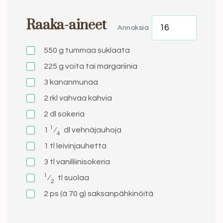
Raaka-aineet
Annoksia
550 g
tummaa suklaata
225 g
voita tai margariinia
3
kananmunaa
2 rkl
vahvaa kahvia
2 dl
sokeria
1
1
⁄
dl
vehnäjauhoja
4
1 tl
leivinjauhetta
3 tl
vanilliinisokeria
1
⁄
tl
suolaa
2
2 ps (à 70 g)
saksanpähkinöitä