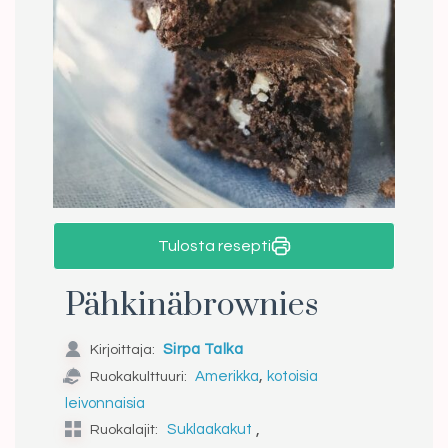
Tulosta resepti
Pähkinäbrownies
Kirjoittaja:
Sirpa Talka
,
Ruokakulttuuri:
Amerikka
kotoisia
leivonnaisia
,
Ruokalajit:
Suklaakakut