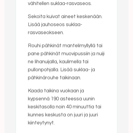
vähitellen suklaa-rasvaseos.
Sekoita kuivat aineet keskenään.
Lisää jauhoseos suklaa-
rasvaseokseen.
Rouhi pähkinät mantelimyllyllä tai
pane pähkinät muovipussiin ja nuiji
ne lihanuijalla, kaulimella tai
pullonpohjalla. Lisää suklaa- ja
pähkinärouhe taikinaan.
Kaada taikina vuokaan ja
kypsennä 190 asteessa uunin
keskitasolla noin 40 minuuttia tai
kunnes keskusta on juuri ja juuri
kiinteytynyt.