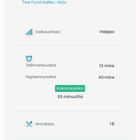
Tee hyvä kakku -kirja
Vaikeustaso:
Helppo
Valmisteluaika
15 mins
Kypsennysaika
40 mins
Kokonaisaika
55 minuuttia
Annoksia:
16