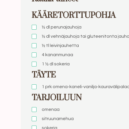
KÄÄRETORTTUPOHJA
½ dl perunajauhoja
½ dl vehnäjauhoja tai gluteenitonta jau
½ tl leivinjauhetta
4 kananmunaa
1 ½ dl sokeria
TÄYTE
1 prk omena-kaneli-vanilja-kauravälipala
TARJOILUUN
omenaa
sitruunamehua
sokeria