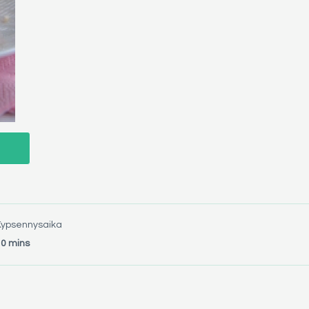
Kypsennysaika
10 mins