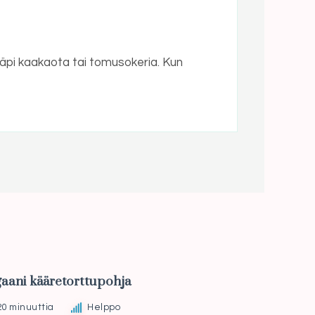
läpi kaakaota tai tomusokeria. Kun
aani kääretorttupohja
20 minuuttia
Helppo