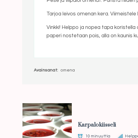
Pese ja viipaloi omenat. Purista niid
Tarjoa leivos omenan kera. Viimeistele lei
Vinkki! Helppo ja nopea tapa koristell
paperi nostetaan pois, alla on kaunis ku
Avainsanat:
omena
Karpalokiisseli
10 minuuttia
Helpp