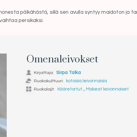
esta pälkähästä, sillä sen avulla syntyy maidoton ja t
vaihtaa persikaksi.
Omenaleivokset
Kirjoittaja:
Sirpa Talka
Ruokakulttuuri:
kotoisia leivonnaisia
,
Ruokalajit:
Kääretortut
Makeat leivonnaiset