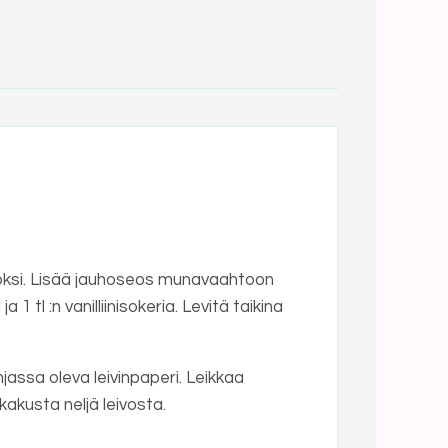
doksi. Lisää jauhoseos munavaahtoon
1 tl :n vanilliinisokeria. Levitä taikina
ohjassa oleva leivinpaperi. Leikkaa
akusta neljä leivosta.