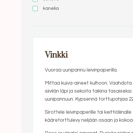
kanelia
Vinkki
Vuoraa uunipannu leivinpaperilla.
Mittaa kuiva-aineet kulhoon. Vaahdota
siivilän läpi ja sekoita taikina tasaiseks
uunipannuun. Kypsennä torttupohjaa 22
Sirottele leivinpaperille tai keittiöliin
kääretorttulevy neljään osaan ja kokoa