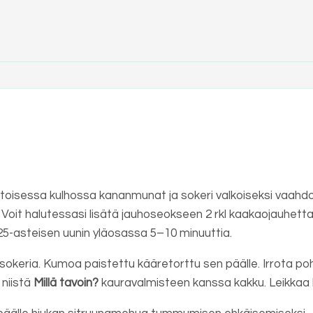
 toisessa kulhossa kananmunat ja sokeri valkoiseksi vaah
i. Voit halutessasi lisätä jauhoseokseen 2 rkl kaakaojauhetta ja 
5-asteisen uunin yläosassa 5–10 minuuttia.
alle sokeria. Kumoa paistettu kääretorttu sen päälle. Irrota p
 niistä
Millä tavoin?
kauravalmisteen kanssa kakku. Leikkaa k