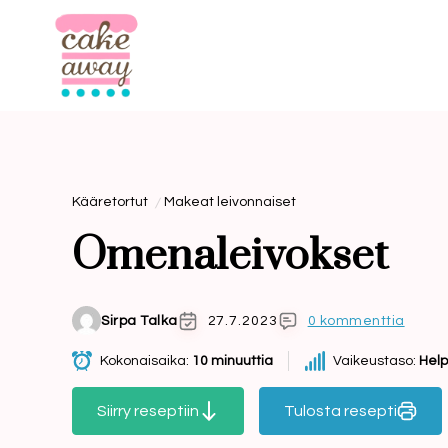
Siirry
sisältöön
Kääretortut
Makeat leivonnaiset
Omenaleivokset
Sirpa Talka
27.7.2023
0 kommenttia
Kokonaisaika:
10 minuuttia
Vaikeustaso:
Hel
Siirry reseptiin
Tulosta resepti