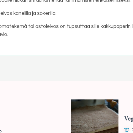
en päälle hiukan sitruunamehua tummumisen ehkäisemiseksi.
vos kanelilla ja sokerilla.
a omatekemä tai ostoleivos on tupsuttaa sille kakkupaperin 
vio.
Veg
o