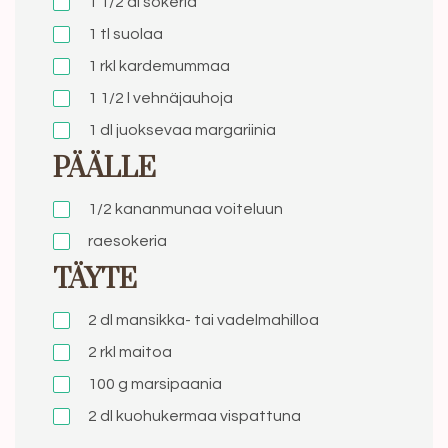
1 1/2 dl sokeria
1 tl suolaa
1 rkl kardemummaa
1 1/2 l vehnäjauhoja
1 dl juoksevaa margariinia
PÄÄLLE
1/2 kananmunaa voiteluun
raesokeria
TÄYTE
2 dl mansikka- tai vadelmahilloa
2 rkl maitoa
100 g marsipaania
2 dl kuohukermaa vispattuna