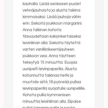
kauhalla. Lisää seokseen puolet
vehnäjauhoista ja alusta taikina
kimmoisaksi. Lisää jauhoja vähin
erin. Sekoita joukkoon margariini.
Anna taikinan kohota
tilavuudeltaan kaksinkertaiseksi
leivinliinan alla. Sekoita täytettä
varten vanilliinikeemijauheen
joukkoon vesi. Anna täytteen
tekeytyä 15 minuuttia. Suojaa
uunipelti leivinpaperilla. Alusta
kohonnutta taikinaa hetki ja
muotoile siitä 16 pyöreää pullaa
leivinpaperilla suojatulle uunipellille.
Kohota pullia kymmenisen
minuuttia leivinliinan alla. Sipaise
pullat kananmunalla ja nosta