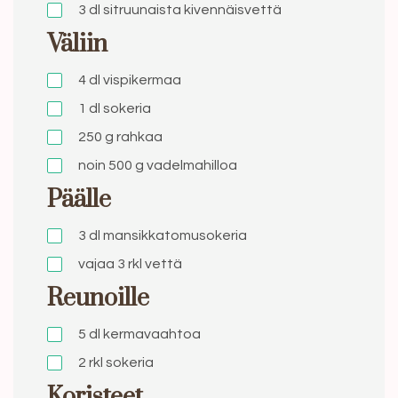
3 dl
sitruunaista kivennäisvettä
Väliin
4 dl
vispikermaa
1 dl
sokeria
250 g
rahkaa
noin 500 g
vadelmahilloa
Päälle
3 dl
mansikkatomusokeria
vajaa 3 rkl
vettä
Reunoille
5 dl
kermavaahtoa
2 rkl
sokeria
Koristeet