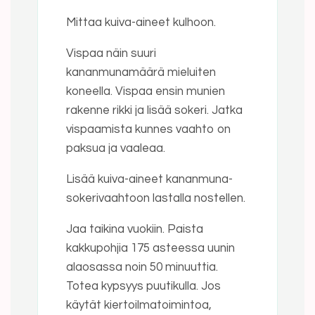
Mittaa kuiva-aineet kulhoon.
Vispaa näin suuri
kananmunamäärä mieluiten
koneella. Vispaa ensin munien
rakenne rikki ja lisää sokeri. Jatka
vispaamista kunnes vaahto on
paksua ja vaaleaa.
Lisää kuiva-aineet kananmuna-
sokerivaahtoon lastalla nostellen.
Jaa taikina vuokiin. Paista
kakkupohjia 175 asteessa uunin
alaosassa noin 50 minuuttia.
Totea kypsyys puutikulla. Jos
käytät kiertoilmatoimintoa,