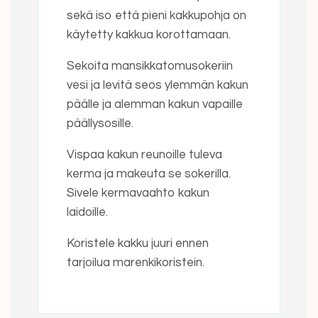
sekä iso että pieni kakkupohja on
käytetty kakkua korottamaan.
Sekoita mansikkatomusokeriin
vesi ja levitä seos ylemmän kakun
päälle ja alemman kakun vapaille
päällysosille.
Vispaa kakun reunoille tuleva
kerma ja makeuta se sokerilla.
Sivele kermavaahto kakun
laidoille.
Koristele kakku juuri ennen
tarjoilua marenkikoristein.