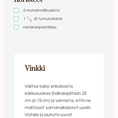
2
munanvalkuaista
1
1
⁄
dl
tomusokeria
2
ranskanpastilleja
Vinkki
Valitse kaksi erikokoista
kakkuvuokaa (halkaisijaltaan 25
cm ja 19 cm) ja varmista, että ne
mahtuvat samanaikaisesti uuniin.
Voitele ja jauhota vuoat.