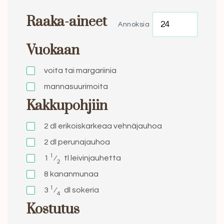
Raaka-aineet
Annoksia
Vuokaan
voita tai margariinia
mannasuurimoita
Kakkupohjiin
2 dl
erikoiskarkeaa vehnäjauhoa
2 dl
perunajauhoa
1
1
⁄
tl
leivinjauhetta
2
8
kananmunaa
1
3
⁄
dl
sokeria
4
Kostutus