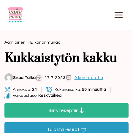
Siirry
sisältöön
Aamiainen
Ei kananmunaa
Kukkaistytön kakku
Sirpa Talka
17.7.2023
0 kommenttia
Annoksia:
24
Kokonaisaika:
50 minuuttia
Vaikeustaso:
Keskivaikea
Siirry reseptiin
Tulosta resepti