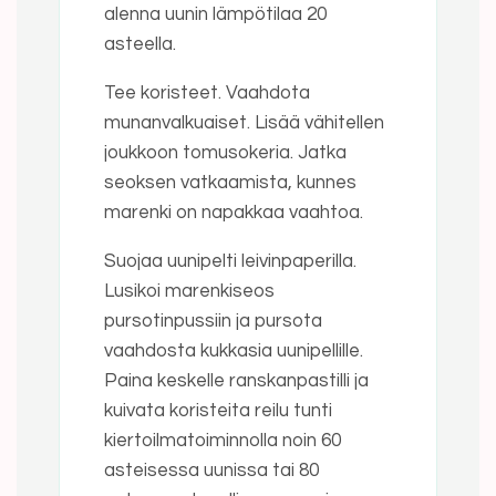
alenna uunin lämpötilaa 20
asteella.
Tee koristeet. Vaahdota
munanvalkuaiset. Lisää vähitellen
joukkoon tomusokeria. Jatka
seoksen vatkaamista, kunnes
marenki on napakkaa vaahtoa.
Suojaa uunipelti leivinpaperilla.
Lusikoi marenkiseos
pursotinpussiin ja pursota
vaahdosta kukkasia uunipellille.
Paina keskelle ranskanpastilli ja
kuivata koristeita reilu tunti
kiertoilmatoiminnolla noin 60
asteisessa uunissa tai 80