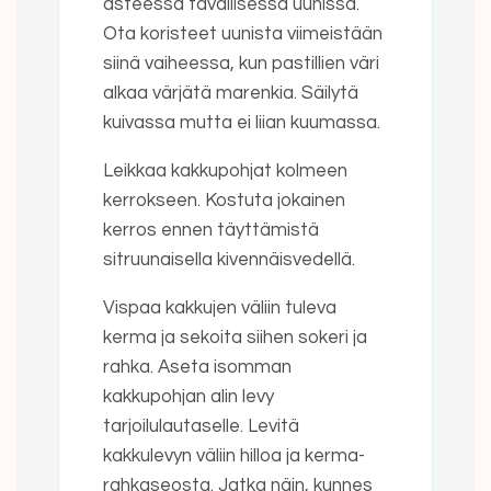
asteessa tavallisessa uunissa.
Ota koristeet uunista viimeistään
siinä vaiheessa, kun pastillien väri
alkaa värjätä marenkia. Säilytä
kuivassa mutta ei liian kuumassa.
Leikkaa kakkupohjat kolmeen
kerrokseen. Kostuta jokainen
kerros ennen täyttämistä
sitruunaisella kivennäisvedellä.
Vispaa kakkujen väliin tuleva
kerma ja sekoita siihen sokeri ja
rahka. Aseta isomman
kakkupohjan alin levy
tarjoilulautaselle. Levitä
kakkulevyn väliin hilloa ja kerma-
rahkaseosta. Jatka näin, kunnes