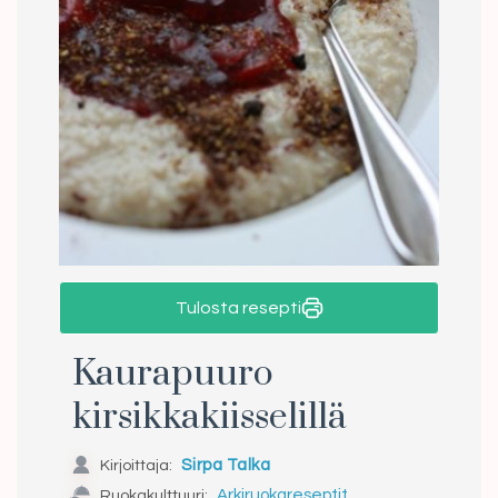
Tulosta resepti
Kaurapuuro
kirsikkakiisselillä
Kirjoittaja:
Sirpa Talka
Ruokakulttuuri:
Arkiruokareseptit