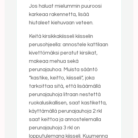
Jos haluat mielummin puuroosi
karkeaa rakennetta, lisää
hiutaleet kiehuvaan veteen.
Keitä kirsikkakiisseli kiisselin
perusohjeella: annostele kattilaan
kivettömäksi peratut kirsikat,
makeaa mehua sekä
perunajauhoa. Muista sääntö
“kastike, keitto, kiisseli”, joka
tarkoittaa sitä, että lisäämällä
perunajauhoja litraan nestettä
ruokalusikallisen, saat kastiketta,
käyttämällä perunajauhoja 2 rkl
saat keittoa ja annostelemalla
perunajauhoja 3 rkl on
lopputulemana kiisseli. Kuumenna