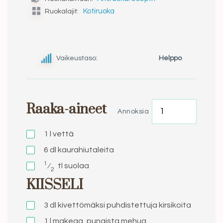
Ruokalajit:
Kotiruoka
Vaikeustaso:
Helppo
Raaka-aineet
Annoksia
1 l
vettä
6 dl
kaurahiutaleita
1
⁄
tl
suolaa
2
KIISSELI
3 dl
kivettömäksi puhdistettuja kirsikoita
1 l
makeaa, punaista mehua