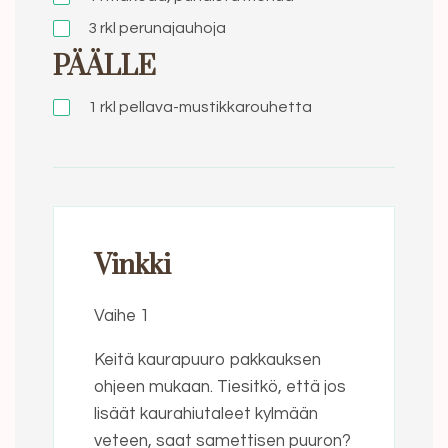
3 rkl
perunajauhoja
PÄÄLLE
1 rkl
pellava-mustikkarouhetta
Vinkki
Vaihe 1
Keitä kaurapuuro pakkauksen
ohjeen mukaan. Tiesitkö, että jos
lisäät kaurahiutaleet kylmään
veteen, saat samettisen puuron?