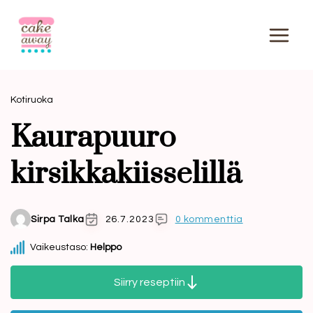
Siirry
sisältöön
Kotiruoka
Kaurapuuro
kirsikkakiisselillä
Sirpa Talka
26.7.2023
0 kommenttia
Vaikeustaso:
Helppo
Siirry reseptiin