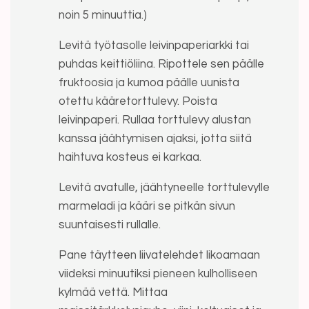
noin 5 minuuttia.)
Levitä työtasolle leivinpaperiarkki tai
puhdas keittiöliina. Ripottele sen päälle
fruktoosia ja kumoa päälle uunista
otettu kääretorttulevy. Poista
leivinpaperi. Rullaa torttulevy alustan
kanssa jäähtymisen ajaksi, jotta siitä
haihtuva kosteus ei karkaa.
Levitä avatulle, jäähtyneelle torttulevylle
marmeladi ja kääri se pitkän sivun
suuntaisesti rullalle.
Pane täytteen liivatelehdet likoamaan
viideksi minuutiksi pieneen kulholliseen
kylmää vettä. Mittaa