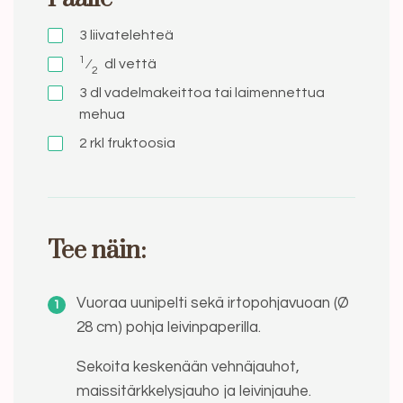
3
liivatelehteä
1
⁄
dl
vettä
2
3
dl
vadelmakeittoa tai laimennettua
mehua
2
rkl
fruktoosia
Tee näin:
Vuoraa uunipelti sekä irtopohjavuoan (Ø
28 cm) pohja leivinpaperilla.
Sekoita keskenään vehnäjauhot,
maissitärkkelysjauho ja leivinjauhe.