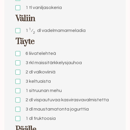
1
tl
vaniljasokeria
Väliin
1
1
⁄
dl
vadelmamarmeladia
2
Täyte
6
liivatelehteä
3
rkl
maissitärkkelysjauhoa
2
dl
valkoviiniä
3
keltuaista
1
sitruunan mehu
2
dl
vispautuvaa kasvirasvavalmistetta
3
dl
maustamatonta jogurttia
1
dl
fruktoosia
Päälle