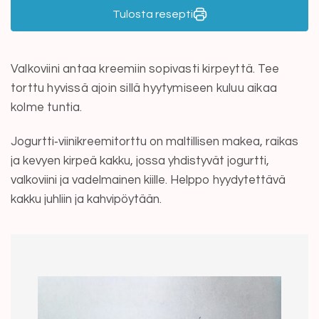
Tulosta resepti
Valkoviini antaa kreemiin sopivasti kirpeyttä. Tee
torttu hyvissä ajoin sillä hyytymiseen kuluu aikaa
kolme tuntia.
Jogurtti‑viinikreemitorttu on maltillisen makea, raikas
ja kevyen kirpeä kakku, jossa yhdistyvät jogurtti,
valkoviini ja vadelmainen kiille. Helppo hyydytettävä
kakku juhliin ja kahvipöytään.