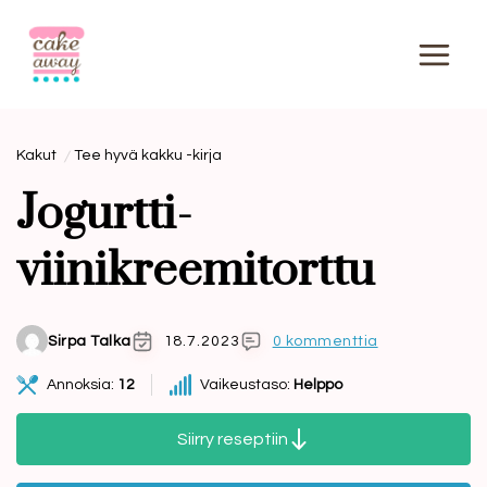
Siirry
sisältöön
Kakut
Tee hyvä kakku -kirja
Jogurtti-
viinikreemitorttu
Sirpa Talka
18.7.2023
0 kommenttia
Annoksia:
12
Vaikeustaso:
Helppo
Siirry reseptiin