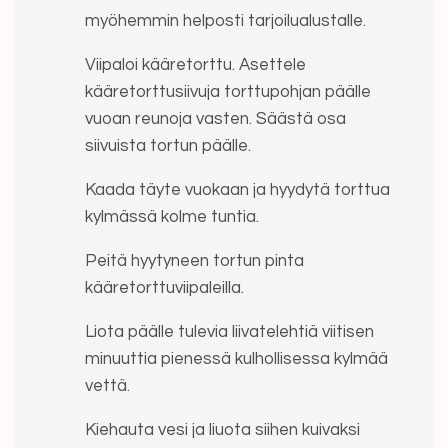
myöhemmin helposti tarjoilualustalle.
Viipaloi kääretorttu. Asettele
kääretorttusiivuja torttupohjan päälle
vuoan reunoja vasten. Säästä osa
siivuista tortun päälle.
Kaada täyte vuokaan ja hyydytä torttua
kylmässä kolme tuntia.
Peitä hyytyneen tortun pinta
kääretorttuviipaleilla.
Liota päälle tulevia liivatelehtiä viitisen
minuuttia pienessä kulhollisessa kylmää
vettä.
Kiehauta vesi ja liuota siihen kuivaksi