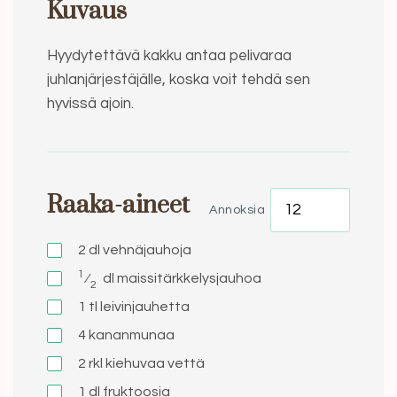
Kuvaus
Hyydytettävä kakku antaa pelivaraa
juhlanjärjestäjälle, koska voit tehdä sen
hyvissä ajoin.
Raaka-aineet
Annoksia
2
dl
vehnäjauhoja
1
⁄
dl
maissitärkkelysjauhoa
2
1
tl
leivinjauhetta
4
kananmunaa
2
rkl
kiehuvaa vettä
1
dl
fruktoosia