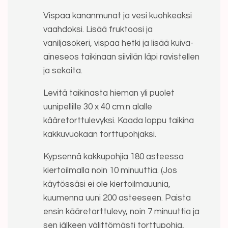
Vispaa kananmunat ja vesi kuohkeaksi
vaahdoksi. Lisää fruktoosi ja
vaniljasokeri, vispaa hetki ja lisää kuiva-
aineseos taikinaan siivilän läpi ravistellen
ja sekoita.
Levitä taikinasta hieman yli puolet
uunipellille 30 x 40 cm:n alalle
kääretorttulevyksi. Kaada loppu taikina
kakkuvuokaan torttupohjaksi.
Kypsennä kakkupohjia 180 asteessa
kiertoilmalla noin 10 minuuttia. (Jos
käytössäsi ei ole kiertoilmauunia,
kuumenna uuni 200 asteeseen. Paista
ensin kääretorttulevy, noin 7 minuuttia ja
sen jälkeen välittömästi torttupohja,