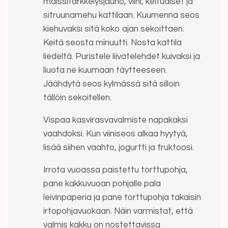
maissitärkkelysjauho, viini, keltuaiset ja
sitruunamehu kattilaan. Kuumenna seos
kiehuvaksi sitä koko ajan sekoittaen.
Keitä seosta minuutti. Nosta kattila
liedeltä. Puristele liivatelehdet kuivaksi ja
liuota ne kuumaan täytteeseen.
Jäähdytä seos kylmässä sitä silloin
tällöin sekoitellen.
Vispaa kasvirasvavalmiste napakaksi
vaahdoksi. Kun viiniseos alkaa hyytyä,
lisää siihen vaahto, jogurtti ja fruktoosi.
Irrota vuoassa paistettu torttupohja,
pane kakkuvuoan pohjalle pala
leivinpaperia ja pane torttupohja takaisin
irtopohjavuokaan. Näin varmistat, että
valmis kakku on nostettavissa