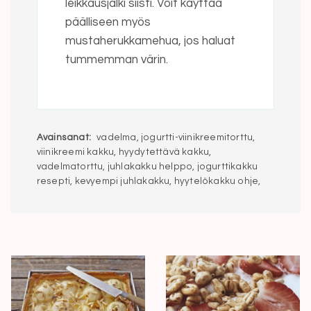
leikkausjälki siisti. Voit käyttää
päälliseen myös
mustaherukkamehua, jos haluat
tummemman värin.
Avainsanat:
vadelma, jogurtti-viinikreemitorttu,
viinikreemi kakku, hyydytettävä kakku,
vadelmatorttu, juhlakakku helppo, jogurttikakku
resepti, kevyempi juhlakakku, hyytelökakku ohje,