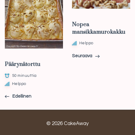
Nopea
mansikkamurokakku
Helppo
Seuraava
Päärynätorttu
50 minuuttia
Helppo
Edellinen
© 2026 CakeAway