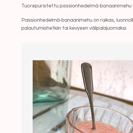
Tuorepuristettu passionhedelmä-banaanimehu sl
Passionhedelmä‑banaanimehu on raikas, luonnolli
palautumishetkiin tai kevyeen välipalajuomaksi.