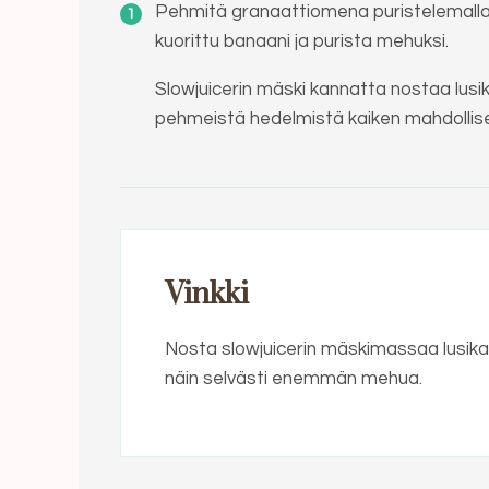
Pehmitä granaattiomena puristelemalla si
kuorittu banaani ja purista mehuksi.
Slowjuicerin mäski kannatta nostaa lusi
pehmeistä hedelmistä kaiken mahdollise
Vinkki
Nosta slowjuicerin mäskimassaa lusika
näin selvästi enemmän mehua.