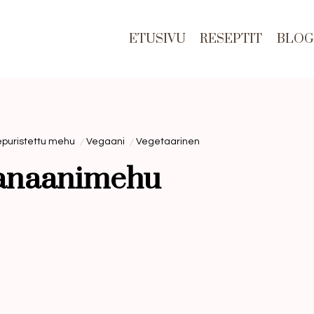
ETUSIVU
RESEPTIT
BLOG
epuristettu mehu
Vegaani
Vegetaarinen
anaanimehu