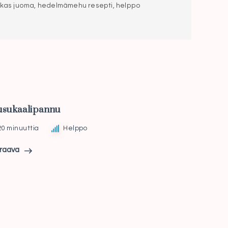
ikas juoma, hedelmämehu resepti, helppo
usukaalipannu
20 minuuttia
Helppo
raava