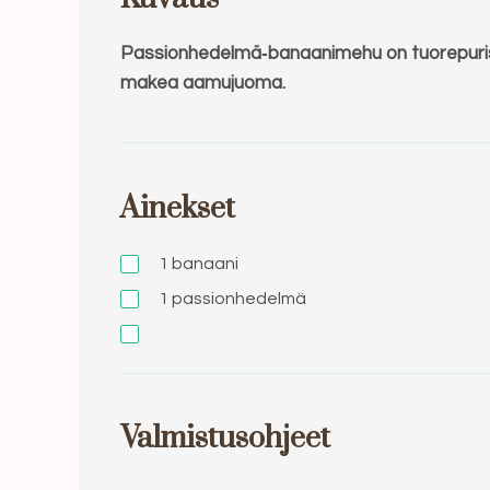
Passionhedelmä‑banaanimehu on tuorepuristet
makea aamujuoma.
Ainekset
1
banaani
1
passionhedelmä
Valmistusohjeet