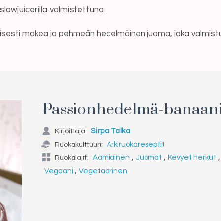
owjuicerilla valmistettuna
sesti makea ja pehmeän hedelmäinen juoma, joka valmistuu h
Passionhedelmä-banaa
Kirjoittaja:
Sirpa Talka
Ruokakulttuuri:
Arkiruokareseptit
,
,
,
Ruokalajit:
Aamiainen
Juomat
Kevyet herkut
,
Vegaani
Vegetaarinen