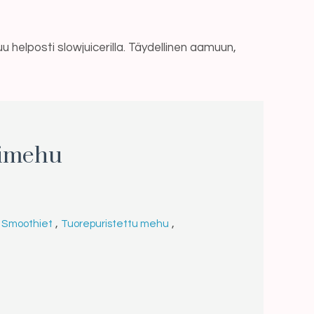
elposti slowjuicerilla. Täydellinen aamuun,
nimehu
,
,
Smoothiet
Tuorepuristettu mehu