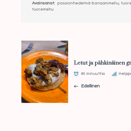
Avainsanat:
passionhedelmä-banaanimehu, tuorepu
tuoremehu
Letut ja pähkinäinen g
49 minuuttia
Helpp
Edellinen