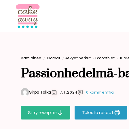
Siirry
sisältöön
Aamiainen
Juomat
Kevyet herkut
Smoothiet
Tuor
Passionhedelmä-b
Sirpa Talka
7.1.2024
0 kommenttia
Siirry reseptiin
Tulosta resepti