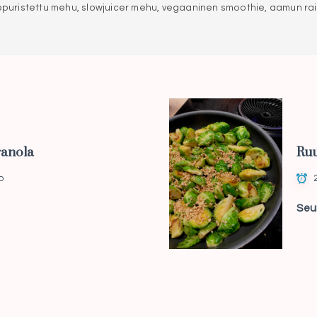
ristettu mehu, slowjuicer mehu, vegaaninen smoothie, aamun ra
ranola
Ru
o
Seu