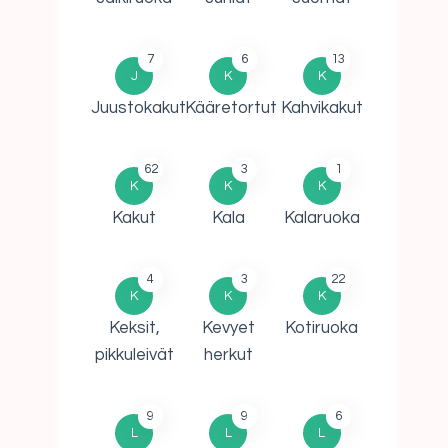
7
6
13
J
K
K
Juustokakut
Kääretortut
Kahvikakut
62
3
1
K
K
K
Kakut
Kala
Kalaruoka
4
3
22
K
K
K
Keksit,
Kevyet
Kotiruoka
pikkuleivät
herkut
9
9
6
L
L
L