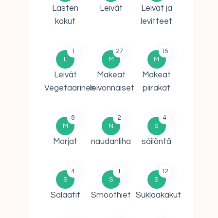
Lasten
Leivät
Leivät ja
kakut
levitteet
1
27
15
L
M
M
Leivät
Makeat
Makeat
Vegetaarinen
leivonnaiset
piirakat
8
2
4
M
N
S
Marjat
naudanliha
säilöntä
4
1
12
S
S
S
Salaatit
Smoothiet
Suklaakakut