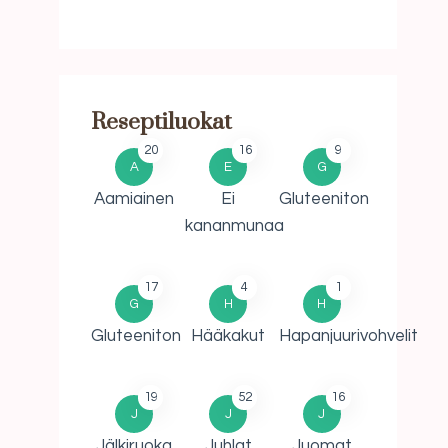
Reseptiluokat
20
16
9
A
E
G
Aamiainen
Ei
Gluteeniton
kananmunaa
17
4
1
G
H
H
Gluteeniton
Hääkakut
Hapanjuurivohvelit
19
52
16
J
J
J
Jälkiruoka
Juhlat
Juomat