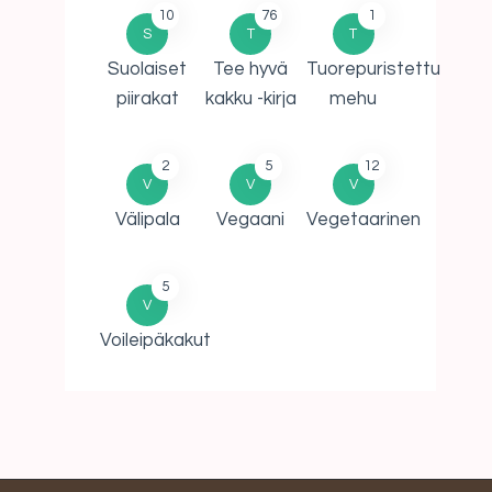
10
76
1
S
T
T
Suolaiset
Tee hyvä
Tuorepuristettu
piirakat
kakku -kirja
mehu
2
5
12
V
V
V
Välipala
Vegaani
Vegetaarinen
5
V
Voileipäkakut