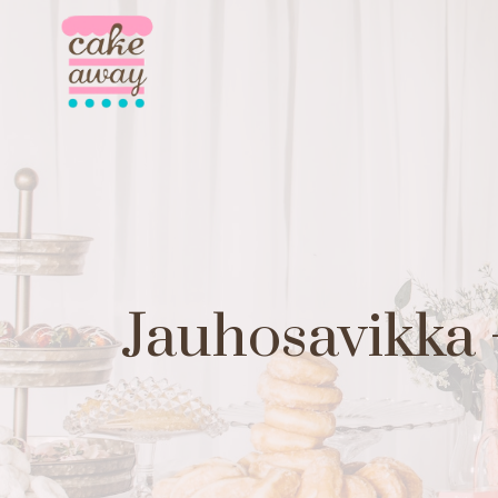
Siirry
sisältöön
Jauhosavikka –