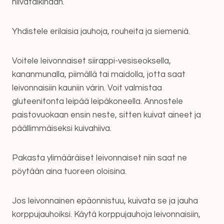
hiivataikinaan.
Yhdistele erilaisia jauhoja, rouheita ja siemeniä.
Voitele leivonnaiset siirappi-vesiseoksella,
kananmunalla, piimällä tai maidolla, jotta saat
leivonnaisiin kauniin värin. Voit valmistaa
gluteenitonta leipää leipäkoneella. Annostele
paistovuokaan ensin neste, sitten kuivat aineet ja
päällimmäiseksi kuivahiiva.
Pakasta ylimääräiset leivonnaiset niin saat ne
pöytään aina tuoreen oloisina.
Jos leivonnainen epäonnistuu, kuivata se ja jauha
korppujauhoiksi. Käytä korppujauhoja leivonnaisiin,