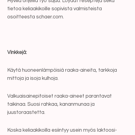
Hyvillä ohjeilla työ sujuu. Löydät reseptejä sekä
tietoa keliaakikoille sopivista valmisteista
osoitteesta schaer.com.
Vinkkejä:
Käytä huoneenlämpöisiä raaka-aineita, tarkkoja
mittoja ja isoja kulhoja.
Valkuaisainepitoiset raaka-aineet parantavat
taikinaa. Suosi rahkaa, kananmunaa ja
juustoraastetta.
Koska keliaakikoilla esiintyy usein myös laktoosi-