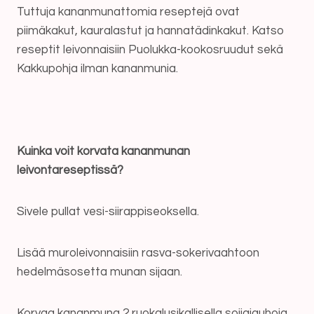
Tuttuja kananmunattomia reseptejä ovat
piimäkakut, kauralastut ja hannatädinkakut. Katso
reseptit leivonnaisiin Puolukka-kookosruudut sekä
Kakkupohja ilman kananmunia.
Kuinka voit korvata kananmunan
leivontareseptissä?
Sivele pullat vesi-siirappiseoksella.
Lisää muroleivonnaisiin rasva-sokerivaahtoon
hedelmäsosetta munan sijaan.
Korvaa kananmuna 2 ruokalusikallisella soijajauhoja.