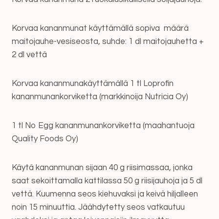
Korvaa kananmunat käyttämällä sopiva määrä
maitojauhe-vesiseosta, suhde: 1 dl maitojauhetta +
2 dl vettä
Korvaa kananmunakäyttämällä 1 tl Loprofin
kananmunankorviketta (markkinoija Nutricia Oy)
1 tl No Egg kananmunankorviketta (maahantuoja
Quality Foods Oy)
Käytä kananmunan sijaan 40 g riisimassaa, jonka
saat sekoittamalla kattilassa 50 g riisijauhoja ja 5 dl
vettä. Kuumenna seos kiehuvaksi ja keivä hiljalleen
noin 15 minuuttia. Jäähdytetty seos vatkautuu