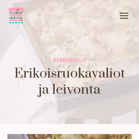
Siirry
sisältöön
KAKKUKOULU
Erikoisruokavaliot
ja leivonta