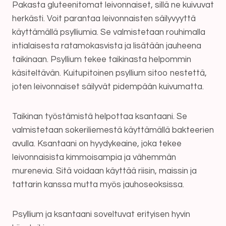
Pakasta gluteenitomat leivonnaiset, sillä ne kuivuvat
herkästi. Voit parantaa leivonnaisten säilyvyyttä
käyttämällä psylliumia. Se valmistetaan rouhimalla
intialaisesta ratamokasvista ja lisätään jauheena
taikinaan. Psyllium tekee taikinasta helpommin
käsiteltävän. Kuitupitoinen psyllium sitoo nestettä,
joten leivonnaiset säilyvät pidempään kuivumatta.
Taikinan työstämistä helpottaa ksantaani. Se
valmistetaan sokeriliemestä käyttämällä bakteerien
avulla. Ksantaani on hyydykeaine, joka tekee
leivonnaisista kimmoisampia ja vähemmän
murenevia. Sitä voidaan käyttää riisin, maissin ja
tattarin kanssa mutta myös jauhoseoksissa.
Psyllium ja ksantaani soveltuvat erityisen hyvin