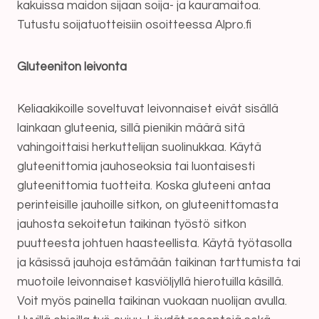
kakuissa maidon sijaan soija- ja kauramaitoa.
Tutustu soijatuotteisiin osoitteessa Alpro.fi
Gluteeniton leivonta
Keliaakikoille soveltuvat leivonnaiset eivät sisällä
lainkaan gluteenia, sillä pienikin määrä sitä
vahingoittaisi herkuttelijan suolinukkaa. Käytä
gluteenittomia jauhoseoksia tai luontaisesti
gluteenittomia tuotteita. Koska gluteeni antaa
perinteisille jauhoille sitkon, on gluteenittomasta
jauhosta sekoitetun taikinan työstö sitkon
puutteesta johtuen haasteellista. Käytä työtasolla
ja käsissä jauhoja estämään taikinan tarttumista tai
muotoile leivonnaiset kasviöljyllä hierotuilla käsillä.
Voit myös painella taikinan vuokaan nuolijan avulla.