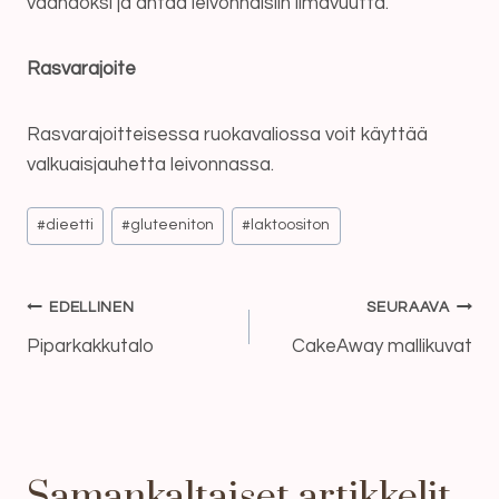
vaahdoksi ja antaa leivonnaisiin ilmavuutta.
Rasvarajoite
Rasvarajoitteisessa ruokavaliossa voit käyttää
valkuaisjauhetta leivonnassa.
Avainsanat:
#
dieetti
#
gluteeniton
#
laktoositon
Artikkelien
EDELLINEN
SEURAAVA
selaus
Piparkakkutalo
CakeAway mallikuvat
Samankaltaiset artikkelit