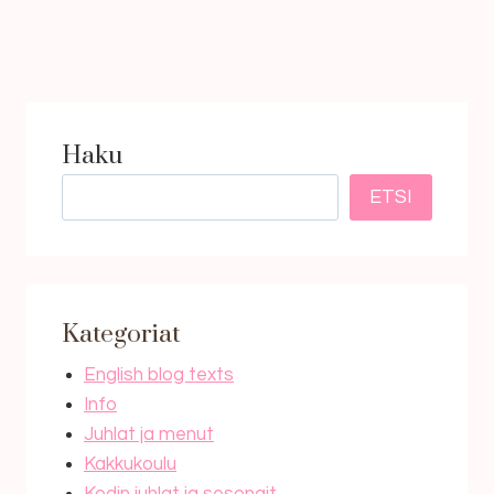
Haku
ETSI
Kategoriat
English blog texts
Info
Juhlat ja menut
Kakkukoulu
Kodin juhlat ja sesongit