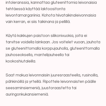
intoleranssia, kannattaa gluteenittomia leivonaisia
tehtäessä käyttää laktoositonta
leivontamargariinia. Kohota hiivataikinaleivonnaisia
vain kerran, ei siis taikinana ja pellillä.
Käytä kakkujen paistoon silikonivuokia, joita ei
tarvitse voidella lainkaan. Jos voitelet vuoan, jauhota
se gluteenittomalla korppujauholla, gluteenittomalla
jauhoseoksella, mantelijauheella tai
kookoshiutaleilla.
Saat makua leivonnaisiin juuresraasteella, rusinoilla,
pähkinöillä ja yrteillä. Ripottele leivonnaisten päälle
seesaminsiemeniä, juustoraastetta tai
auringonkukansiemeniä.