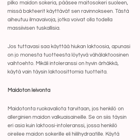
pilko maidon sokeria, pääsee maitosokeri suoleen,
missä bakteerit käyttävät sen ravinnokseen. Tästä
aiheutuu ilmavaivoja, jotka voivat olla todella
massiivisen tuskallisia.
Jos tuttavasi saa käyttää hiukan laktoosia, apunasi
on jo monesta tuotteesta löytyvä vähälaktoosinen
vaihtoehto. Mikäli intoleranssi on hyvin ärhäkkä,
käytä vain täysin laktoosittomia tuotteita.
Maidoton leivonta
Maidotonta ruokavaliota tarvitaan, jos henkilö on
allerginien maidon valkuaisaineille. Se on siis täysin
eri asia kuin laktoosi-intoleranssi, jossa henkilö
oireilee maidon sokerille eli hiilihydraatille. Käytä